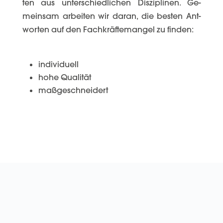
ten aus un­ter­­schied­­li­chen Dis­zi­­pli­­nen. Ge­
mein­­sam ar­bei­ten wir da­ran, die bes­ten Ant­
wor­ten auf den Fach­­kräf­te­­man­gel zu fin­den:
individuell
hohe Qualität
maßgeschneidert