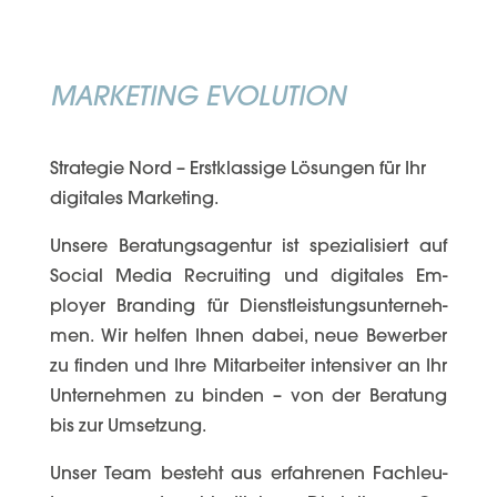
MARKETING EVOLUTION
Stra­te­gie Nord – Erst­­klas­si­ge Lö­sun­­gen für Ihr
di­gi­­ta­les Mar­ke­­ting.
Un­se­re Be­ra­tungs­­agen­tur ist spe­zia­li­­siert auf
So­cial Me­dia Re­crui­­ting und di­gi­ta­les Em­
ployer Bran­ding für Dienst­­leis­tungs­­un­ter­­neh­­
men. Wir hel­fen Ih­nen da­bei, neue Be­wer­­ber
zu fin­den und Ihre Mit­ar­­bei­ter in­ten­­si­ver an Ihr
Un­ter­­neh­men zu bin­den – von der Be­ra­tung
bis zur Um­­set­zung.
Un­ser Team be­steht aus er­fah­ren­en Fach­­leu­