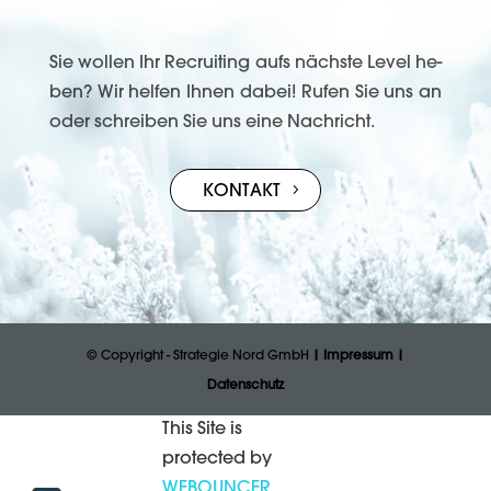
Sie wol­len Ihr Re­crui­ting aufs näch­ste Level he­
ben? Wir hel­fen Ih­nen da­bei! Ru­fen Sie uns an
oder schrei­ben Sie uns ei­ne Nach­richt.
KONTAKT
© Copyright - Strategie Nord GmbH
| Impressum
|
Datenschutz
This Site is
protected by
WEBOUNCER